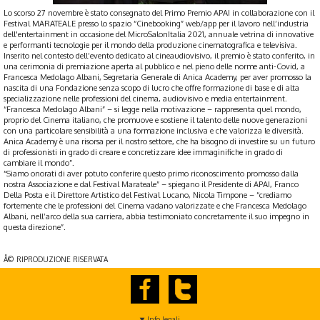
Lo scorso 27 novembre è stato consegnato del Primo Premio APAI in collaborazione con il
Festival MARATEALE presso lo spazio “Cinebooking” web/app per il lavoro nell’industria
dell'entertainment in occasione del MicroSalonItalia 2021, annuale vetrina di innovative
e performanti tecnologie per il mondo della produzione cinematografica e televisiva.
Inserito nel contesto dell’evento dedicato al cineaudiovisivo, il premio è stato conferito, in
una cerimonia di premiazione aperta al pubblico e nel pieno delle norme anti-Covid, a
Francesca Medolago Albani, Segretaria Generale di Anica Academy, per aver promosso la
nascita di una Fondazione senza scopo di lucro che offre formazione di base e di alta
specializzazione nelle professioni del cinema, audiovisivo e media entertainment.
“Francesca Medolago Albani” – si legge nella motivazione – rappresenta quel mondo,
proprio del Cinema italiano, che promuove e sostiene il talento delle nuove generazioni
con una particolare sensibilità a una formazione inclusiva e che valorizza le diversità.
Anica Academy è una risorsa per il nostro settore, che ha bisogno di investire su un futuro
di professionisti in grado di creare e concretizzare idee immaginifiche in grado di
cambiare il mondo”.
“Siamo onorati di aver potuto conferire questo primo riconoscimento promosso dalla
nostra Associazione e dal Festival Marateale” – spiegano il Presidente di APAI, Franco
Della Posta e il Direttore Artistico del Festival Lucano, Nicola Timpone – “crediamo
fortemente che le professioni del Cinema vadano valorizzate e che Francesca Medolago
Albani, nell’arco della sua carriera, abbia testimoniato concretamente il suo impegno in
questa direzione”.
Â© RIPRODUZIONE RISERVATA
Info legali