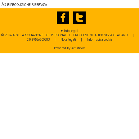
Â© RIPRODUZIONE RISERVATA
Info legali
© 2026 APAI - ASSOCIAZIONE DEL PERSONALE DI PRODUZIONE AUDIOVISIVO ITALIANO |
C.F. 97536200583 |
Note legali
|
Informativa cookie
Powered by Artisticom